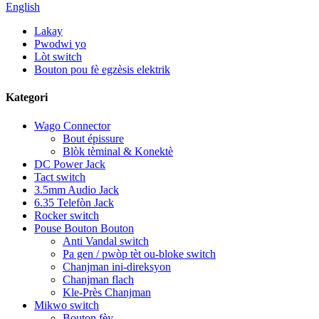
English
Lakay
Pwodwi yo
Lòt switch
Bouton pou fè egzèsis elektrik
Kategori
Wago Connector
Bout épissure
Blòk tèminal & Konektè
DC Power Jack
Tact switch
3.5mm Audio Jack
6.35 Telefòn Jack
Rocker switch
Pouse Bouton Bouton
Anti Vandal switch
Pa gen / pwòp tèt ou-bloke switch
Chanjman ini-direksyon
Chanjman flach
Kle-Près Chanjman
Mikwo switch
Bouton fèy