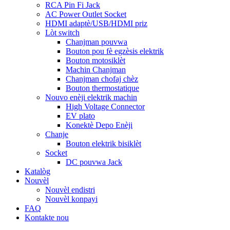
RCA Pin Fi Jack
AC Power Outlet Socket
HDMI adaptè/USB/HDMI priz
Lòt switch
Chanjman pouvwa
Bouton pou fè egzèsis elektrik
Bouton motosiklèt
Machin Chanjman
Chanjman chofaj chèz
Bouton thermostatique
Nouvo enèji elektrik machin
High Voltage Connector
EV plato
Konektè Depo Enèji
Chanje
Bouton elektrik bisiklèt
Socket
DC pouvwa Jack
Katalòg
Nouvèl
Nouvèl endistri
Nouvèl konpayi
FAQ
Kontakte nou