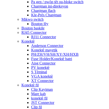
Pa gen / pwòp tèt ou-bloke switch
Chanjman ini-direksyon
Chanjman flach
Kle-Près Chanjman
Mikwo switch
Bouton fèy
Bouton baskile
RJ45 Connector
RJ11 Connector
Konektè
Anderson Connector
Konektè mayetik
PH/ZH/VH/SH/XY/XH/HXB
Fuse Holder/Konektè batri
Aisg Connector
PV konektè
S Tèminal
VGA konektè
XT Connector
Konektè fil
Clip Kayiman
Mare kab
konektè fil
JST Connector
Clip fil