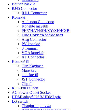
Bouton baskile
RJ45 Connector
RJ11 Connector
Konektè
Anderson Connector
Konektè mayetik
PH/ZH/VH/SH/XY/XH/HXB
Fuse Holder/Konektè batri
Aisg Connector
PV konektè
S Tèminal
VGA konektè
XT Connector
Konektè fil
Clip Kayiman
Mare kab
konektè fil
JST Connector
Clip fil
RCA Pin Fi Jack
AC Power Outlet Socket
HDMI adaptè/USB/HDMI priz
Lòt switch
Chanjman pouvwa