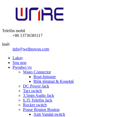
Telefòn mobil
+86 13736381117
Imèl
info@wellnowus.com
Lakay
Sou nou
Pwodwi yo
Wago Connector
Bout épissure
Blòk tèminal & Konektè
DC Power Jack
Tact switch
3.5mm Audio Jack
6.35 Telefòn Jack
Rocker switch
Pouse Bouton Bouton
Anti Vandal switch