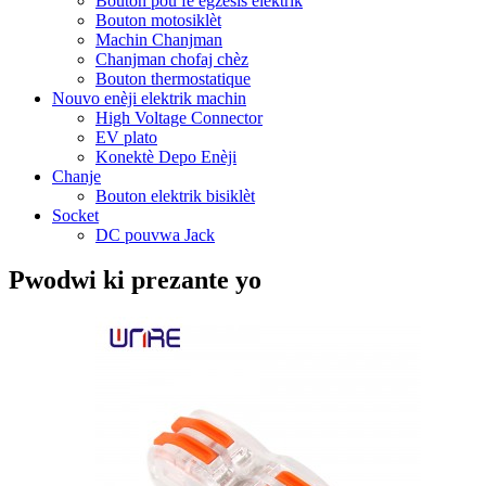
Bouton pou fè egzèsis elektrik
Bouton motosiklèt
Machin Chanjman
Chanjman chofaj chèz
Bouton thermostatique
Nouvo enèji elektrik machin
High Voltage Connector
EV plato
Konektè Depo Enèji
Chanje
Bouton elektrik bisiklèt
Socket
DC pouvwa Jack
Pwodwi ki prezante yo