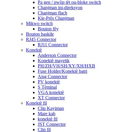
Pa gen / pwòp tèt ou-bloke switch
Chanjman ini-direksyon
Chanjman flach
Kle-Près Chanjman
Mikwo switch
Bouton fèy
Bouton baskile
RJ45 Connector
RJ11 Connector
Konektè
Anderson Connector
Konektè mayetik
PH/ZH/VH/SH/XY/XH/HXB
Fuse Holder/Konektè batri
Aisg Connector
PV konektè
S Tèminal
VGA konektè
XT Connector
Konektè fil
Clip Kayiman
Mare kab
konektè fil
JST Connector
Clip fil