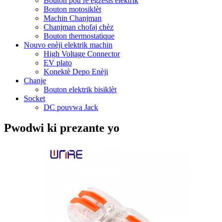
Bouton pou fè egzèsis elektrik
Bouton motosiklèt
Machin Chanjman
Chanjman chofaj chèz
Bouton thermostatique
Nouvo enèji elektrik machin
High Voltage Connector
EV plato
Konektè Depo Enèji
Chanje
Bouton elektrik bisiklèt
Socket
DC pouvwa Jack
Pwodwi ki prezante yo