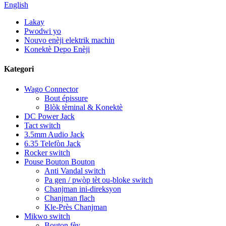
English
Lakay
Pwodwi yo
Nouvo enèji elektrik machin
Konektè Depo Enèji
Kategori
Wago Connector
Bout épissure
Blòk tèminal & Konektè
DC Power Jack
Tact switch
3.5mm Audio Jack
6.35 Telefòn Jack
Rocker switch
Pouse Bouton Bouton
Anti Vandal switch
Pa gen / pwòp tèt ou-bloke switch
Chanjman ini-direksyon
Chanjman flach
Kle-Près Chanjman
Mikwo switch
Bouton fèy