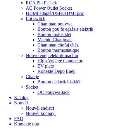
RCA Pin Fi Jack
AC Power Outlet Socket
HDMI adaptè/USB/HDMI priz
Lòt switch
Chanjman pouvwa
Bouton pou fè egzèsis elektrik
Bouton motosiklèt
Machin Chanjman
Chanjman chofaj chèz
Bouton thermostatique
Nouvo enèji elektrik machin
High Voltage Connector
EV plato
Konektè Depo Enèji
Chanje
Bouton elektrik bisiklèt
Socket
DC pouvwa Jack
Katalòg
Nouvèl
Nouvèl endistri
Nouvèl konpayi
FAQ
Kontakte nou