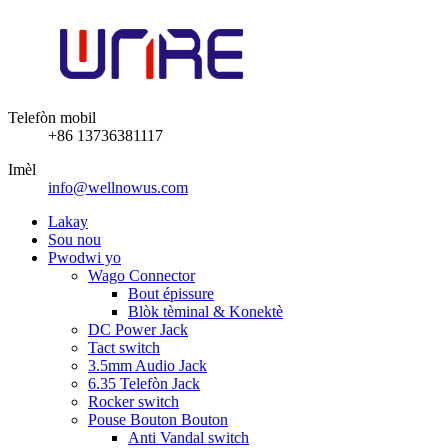
Telefòn mobil
+86 13736381117
Imèl
info@wellnowus.com
Lakay
Sou nou
Pwodwi yo
Wago Connector
Bout épissure
Blòk tèminal & Konektè
DC Power Jack
Tact switch
3.5mm Audio Jack
6.35 Telefòn Jack
Rocker switch
Pouse Bouton Bouton
Anti Vandal switch