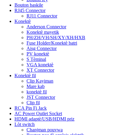
Bouton baskile
RJ45 Connector
RJ11 Connector
Konektè
Anderson Connector
Konektè mayetik
PH/ZH/VH/SH/XY/XH/HXB
Fuse Holder/Konektè batri
Aisg Connector
PV konektè
S Tèminal
VGA konektè
XT Connector
Konektè fil
Clip Kayiman
Mare kab
konektè fil
JST Connector
Clip fil
RCA Pin Fi Jack
AC Power Outlet Socket
HDMI adaptè/USB/HDMI priz
Lòt switch
Chanjman pouvwa